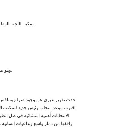
تمكين اللجنة الوطنية لإدارة غزة من العمل، وهي هيئة فلسطينية ذات طابع تقني “تكنوقراط” ستتولى إدارة القطاع بشكل مؤقت.
وهو ما لم تطبقه تل أبيب حتى الآن؛ مما يؤرق عملية السلام في غزة ويهدد استمرارها ويترك الإمكانية لحدوث حرب جديدة.
تحدث تقرير عبري عن وجود صراع وتنافس حو
اقترب موعد انتخاب رئيس جديد للمكتب الس
رافقها من دمار واسع وتداعيات إنسانية 