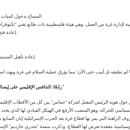
السماح بدخول كميات كافية من المساعدات والسلع التجارية.
إعادة فتح معبر رفح وجميع المعابر أمام الأفراد.
إعادة تأهيل المستشفيات وتشغيل المخابز ومرافق المياه.
رابعًا: التنافس الإقليمي على إيصال الحليف الأكثر ملائمة لقيادة حركة “حماس”
ل هوية الرئيس المقبل لحركة “حماس” بين كل من الأقطاب الإقليمية 
ياسي للحركة، وهو المنصب الأرفع في الهيكل القيادي لها الذي يحدد 
وسياسية معقدة تعرض لها القطاع، وذكرت منصة “بحدري حارديم” الإسرائ