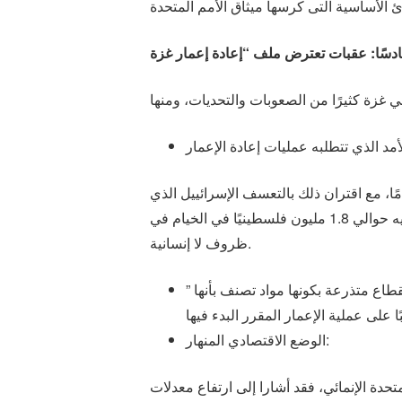
فقط عملية إزالة الركام فترة طويلة نسبيًا تتراوح في أفضل التقديرات إلى فترة تمتد من 15 إلى 21 عامًا، مع اقتران ذلك بالتعسف الإسرائييل الذي
يتضح جليًا في منع إدخال المعدات والخبراء المختصين اللازم تواجدهم لإنجاز هذه العمليات، وهذا في وقت يعيش فيه حوالي 1.8 مليون فلسطينيًا في الخيام في
ظروف لا إنسانية.
طاع متذرعة بكونها مواد تصنف بأنها ”
الوضع الاقتصادي المنهار:
حدة الإنمائي، فقد أشارا إلى ارتفاع معدلات