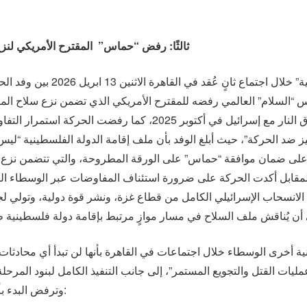
ثالثًا: رفض “حماس” المقترح الأمريكي لنز
س “السلام” العالمي رفضه للمقترح الأمريكي الذي تضمن نزع سلاح الم
الاتفاقات السابقة الخاصة بوقف إطلاق النار مع إسرائيل في أكتوب
لتحيز ضد الحركة”، حيث أبلغ الوفد بأن ملف إقامة الدولة الفلسطينية 
على ضمان موافقة “حماس” على الورقة المطروحة، والتي تتضمن نزع ف
قابل أكدت الحركة على ضرورة استئناف المفاوضات عبر الوسطاء التقل
الانسحاب الإسرائيلي الكامل من قطاع غزة، ونشر قوة دولية، وتولي لجنة
أخرى الوسطاء خلال اجتماعات في القاهرة بأنها لن تبدأ أي محادثات ب
مليات القتل والتجويع المستمر”، إلى جانب التنفيذ الكامل لبنود المرحلة
وترفض البدء بأي منها قبل نزع سلاح “حماس” ، ومن أبرزها: