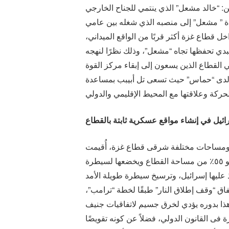
“خالد مشعل” الذي ينتمي للجناح الخارجي
دة ” مشعل” إلى منصبه الذي شغله بين عامي
اخل قطاع غزة أكثر قربًا من الواقع الميداني،
بدي تحفظها تجاه “مشعل”، وذلك نظرًا لنهجه
ي القطاع الذين يسعون إلى إبقاء مركز القوة
دة لدى “حماس” حيث تسعى تل أبيبب بمساعدة
ئيل في إنشاء مواقع عسكرية ثابتة بالقطاع
حتلال الإسرائيلى ما لا يقل عن ٢٠ موقعًا عسكريًا بأحجام ومساحات مختلفة شرقى قطاع غزة، أُقيمت
على أنقاض مبانٍ سكنية وأراضٍ زراعية وممتلكات فلسطينية، بالقرب مما يعرف بـ «الخط الأصفر»، الذي يعزل نحو ٥٥٪ من مساحة القطاع ويخضعها لسيطرة
 عليها إسرائيل، وترسيخ سيطرة طويلة الأمد
اق “وقف إطلاق النار” طبقًا لخطة “ترامب”،
هذا بدوره يؤدي لخرق جسيم لاتفاقيات جنيف
فى القانون الدولي، فضلاً عن كونه تقويضًا