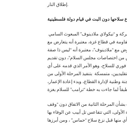
إطلاق النار.
ع سلاحها دون البت في قيام دولة فلسطينية
جدد وفد حركة “حماس” برئاسة “خليل الحية” خلال اجتماع ثانٍ عُقد في القاهرة الاثنين 13 ابريل 2026 بين وفد الحركة و “نيكولاي ملادينوف” المبعوث السامي
قاومة في قطاع غزة، معتبرة أنه يتعارض مع
ر 2025، كما رفضت الحركة استمرار التفاوض مع “ملادينوف”، معتبرة أنه “ليس ذا صفة
“ليس من اختصاصات مجلس السلام”، دون تقديم
وري للسلاح، وهو الأمر الذي قدمه على أي
يديين، متمسكة بتنفيذ المرحلة الأولى من
 وطنية لإدارة القطاع، وبدء إعادة الإعمار،
شأن المرحلة الثانية من الاتفاق دون “وقف
 الأولى، التي تتقاعس تل أبيب عن الوفاء بها