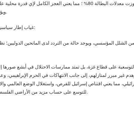
الفقر إلى أكثر من 90% في القطاع، كما تجاوزت معدلات البطالة 80% ؛ مما يعني 
ويؤكد الاعتمادية الكاملة على الممولين الدوليين.
غياب إطار سياسي متفق عليه لإدارة حالة ما بعد الحرب:
من الشلل المؤسسي، ويوجد حالة من التردد لدى المانحين الدوليين؛ نظرً
 التوسعية على قطاع غزة، بل تمتد ممارسات الاحتلال في أبشع صورها إلى
م غير مبرر لمنازلهم، إلى جانب الانتهاكات في الحرم الإبراهيمي، و
ئيلي، مما يعني اقتناص إسرائيل للفرص، واستغلال الوضع العالمي والانشغ
للتوسع على حساب مزيد من الأراضي الفلسطينية وقتل وتهجير عدد أكبر من الفلسطينيين.