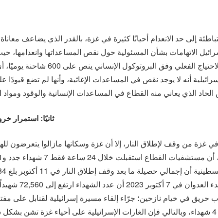
اطئة إلى حد الانعدام أحيانًا كثيرة في غزة، بالقدر الذي يضاعف معاناة 
سرائيل الاتهامات بشأن المسئولية حول نقص المساعداتها وانعدامها، 
ائيلية أنه لا يوجد نقص في المساعدات الإغاثية، وأنها لم تضع قيودًا
ثانيًا: استمرار خ
ي غزة من وقف لإطلاق النار، إلا أن غزة وسكانها مازالوا يتعرضون لل
 الشجاعية 20 ابريل 2026 نشوب حريق في خيام نازحين؛ جرّاء إلقاء مسيرة إسرائيلية لقن
لغارة إسرائيلية على خان يونس راح ضحيتها 4 شهداء، وبالتالي فإن الغارات الإسرائيلية على أ