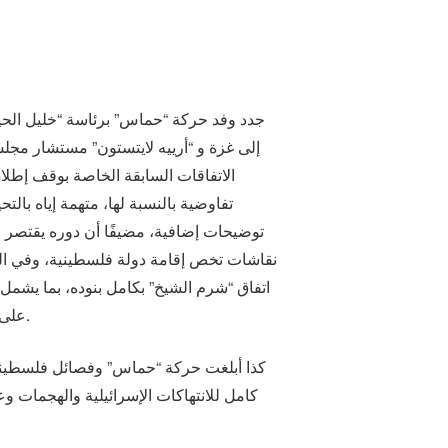
إلى غزة و “أرييه لايتستون” مستشار مجل
تفاوضية بالنسبة لها، متهمة إياه با
توضيحات إضافية، مضيفًا أن دوره يقتصر 
نقاشات تخص إقامة دولة فلسطينية، وفي الم
اتفاق “شرم الشيخ” بكامل بنوده، بما يشمل 
على أن يُناقش ملف السلاح في مسار موازٍ مرتبط بإقامة دولة فلسطينية طبقاً لما جاءت به خطة “ترامب” للسلام بغزة.
كذا أبلغت حركة “حماس” وفصائل فلسطينية 
كامل للانتهاكات الإسرائيلية والهجمات وع