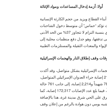
أولا: أزمة إدخال المساعدات ومواد الإغاثة
أبناء القطاع ويزيد من حجم الكارثة الإنسانية
حيث تؤكد “حماس” أن متوسط دخول الشاحنات
لا يتجاوز 227 شاحنة يوميًا، في حين أن الاحتياج الفعلي وفق البروتوكول الإنساني ينص على 600 شاحنة يوميًا، أي بنسبة التزام لا تتجاوز 37% من الحد الأدنى
 على تدفقها، وهو جدل دفع منظمات محلية إلى
روقات وقف إطلاق النار والهجمات الإسرائيلية
هجمات الإسرائيلية بشكل متواصل، وقد أكدت
مصادر طبية في 21 إبريل 2026 بقطاع غزة، أن مستشفيات القطاع استقبلت خلال 24 ساعة فقط 7 شهداء جدد و21 إصابة جراء العدوان الإسرائيلي المتواصل،
وفي السياق ذاته أقرت وزارة الصحة الفلسطينية أن إجمالي حصيلة ما بعد وقف إطلاق النار في 11 أكتوبر بلغ 784 شهيداً و2,214 إصابة، إلى جانب 761 حالة
انتشال، وبيّنت الإحصائية التراكمية منذ بدء العدوان في 7 أكتوبر 2023 أن عدد الشهداء ارتفع إلى 72,560 شهيداً، فيما بلغ عدد الإصابات 172,317 إصابة، كما
ابل على مفترق على الحي شرق مدينة غزة، هذا بالإضافة
حياء غزة تشن بشكل شبه يومي دون هوادة بالرغم من إعلان وقف